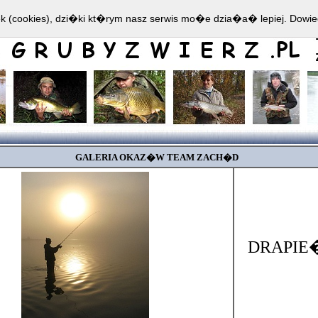
ek (cookies), dzi�ki kt�rym nasz serwis mo�e dzia�a� lepiej.
Dowie
GALERIA OKAZ�W TEAM ZACH�D
DRAPIE