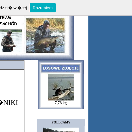
dz si� wi�cej
Rozumiem
�NIKI
7,78 kg
POLECAMY