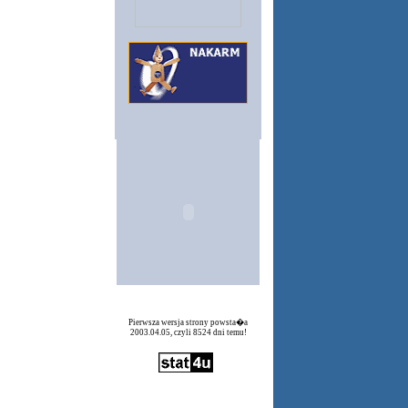
Pierwsza wersja strony powsta�a
2003.04.05, czyli 8524 dni temu!