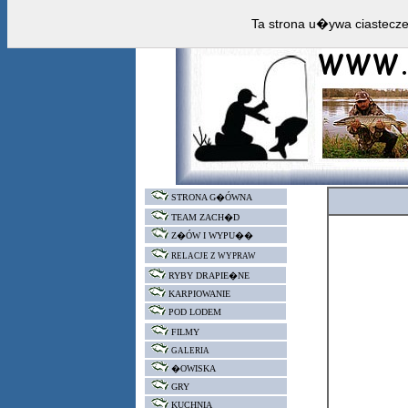
Ta strona u�ywa ciastecz
STRONA G�ÓWNA
TEAM ZACH�D
Z�ÓW I WYPU��
RELACJE Z WYPRAW
RYBY DRAPIE�NE
KARPIOWANIE
POD LODEM
FILMY
GALERIA
�OWISKA
GRY
KUCHNIA